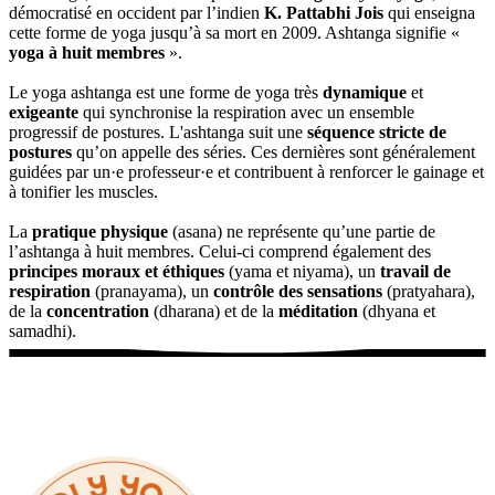
démocratisé en occident par l’indien
K. Pattabhi Jois
qui enseigna
cette forme de yoga jusqu’à sa mort en 2009. Ashtanga signifie «
yoga à huit membres
».
Le yoga ashtanga est une forme de yoga très
dynamique
et
exigeante
qui synchronise la respiration avec un ensemble
progressif de postures. L'ashtanga suit une
séquence stricte de
postures
qu’on appelle des séries. Ces dernières sont généralement
guidées par un·e professeur·e et contribuent à renforcer le gainage et
à tonifier les muscles.
La
pratique physique
(asana) ne représente qu’une partie de
l’ashtanga à huit membres. Celui-ci comprend également des
principes moraux et éthiques
(yama et niyama), un
travail de
respiration
(pranayama), un
contrôle des sensations
(pratyahara),
de la
concentration
(dharana) et de la
méditation
(dhyana et
samadhi).
Réserver un cours
Voir les tarifs