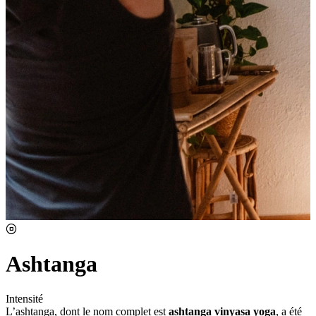
Ashtanga
Intensité
L’ashtanga, dont le nom complet est
ashtanga vinyasa yoga
, a été